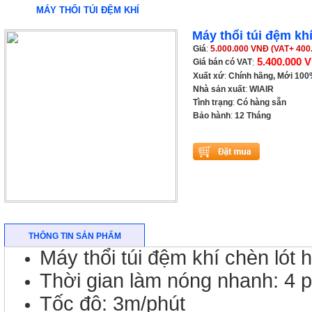
MÁY THỔI TÚI ĐỆM KHÍ
Máy thổi túi đệm kh
Giá
:
5.000.000 VNĐ (VAT+ 400
5.400.000 
Giá bán có VAT
:
Xuất xứ
:
Chính hãng, Mới 10
Nhà sản xuất
:
WIAIR
Tình trạng
:
Có hàng sẵn
Bảo hành
:
12 Tháng
THÔNG TIN SẢN PHẨM
Máy thổi túi đệm khí chèn lót 
Thời gian làm nóng nhanh: 4 p
Tốc độ: 3m/phút