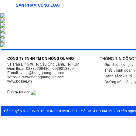
SẢN PHẨM CÙNG LOẠI
CÔNG TY TNHH TM CN HỒNG QUANG
THÔNG TIN CÔNG 
51 Trần Đình Xu, P. Cầu Ông Lãnh, TP.HCM
Giới thiệu công ty
Điện thoại: 02839206480 - 0939213399
Triết lý kinh doanh
E-mail:
sales@hongquang-tec.com
Danh sách đại lý
Website:
www.hongquang-tec.com
www.bosser.vn
Đường đến công t
Follow us on:
Bản quyền © 2006-2016 HỒNG QUANG TEC- Số ĐKKD: 0304160238 cấp ngày 05