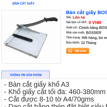
BÀN CẮT GIẤY
Bàn cắt giấy BO
Giá
:
Liên hệ
0 VNĐ
Giá bán có VAT
:
Xuất xứ
:
Chính hãng BOS
Nhà sản xuất
:
BOSSER
Tình trạng
:
Hết hàng, bỏ 
Bảo hành
:
12 Tháng
THÔNG TIN SẢN PHẨM
- Bàn cắt giấy khổ A3
- Khổ giấy cắt tối đa: 460-380mm
- Cắt được 8-10 tờ A4/70gms
- Dao cắt bằng thép đặt biệt siêu