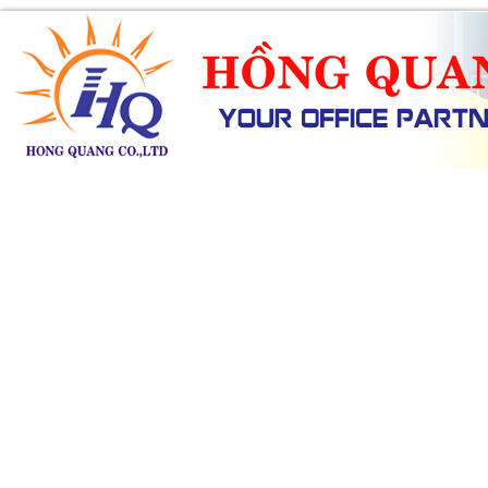
SẢN PHẨM
DỊCH VỤ
KHUYẾN MÃI
TIN TỨC