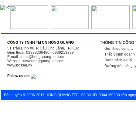
CÔNG TY TNHH TM CN HỒNG QUANG
THÔNG TIN CÔNG 
51 Trần Đình Xu, P. Cầu Ông Lãnh, TP.HCM
Giới thiệu công ty
Điện thoại: 02839206480 - 0939213399
Triết lý kinh doanh
E-mail:
sales@hongquang-tec.com
Danh sách đại lý
Website:
www.hongquang-tec.com
www.bosser.vn
Đường đến công t
Follow us on:
Bản quyền © 2006-2016 HỒNG QUANG TEC- Số ĐKKD: 0304160238 cấp ngày 05