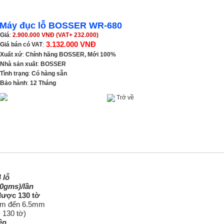
Máy đục lỗ BOSSER WR-680
Giá
:
2.900.000 VNĐ (VAT+ 232.000)
3.132.000 VNĐ
Giá bán có VAT
:
Xuất xứ
:
Chính hãng BOSSER, Mới 100%
Nhà sản xuất
:
BOSSER
Tình trạng
:
Có hàng sẵn
Bảo hành
:
12 Tháng
Trở về
 lỗ
70gms)/lần
 được 130 tờ
5mm đến 6.5mm
 130 tờ)
ền