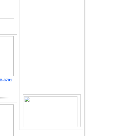
B-8701
Đ
Máy cắt bìa carton WIAIR CS-