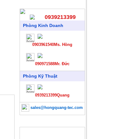
HỖ TRỢ TRỰC TUYẾN
0939213399
Phòng Kinh Doanh
0903961540Ms. Hồng
090971588Mr. Đức
Phòng Kỹ Thuật
0939213399Quang
sales@hongquang-tec.com
SẢN PHẨM MỚI