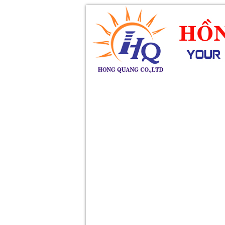
SẢN PHẨM
DỊCH VỤ
KHUY