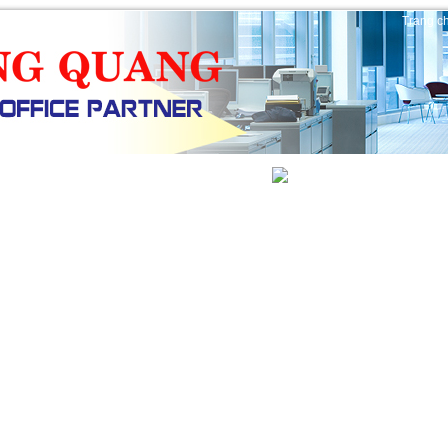
Trang c
ẾN MÃI
TIN TỨC
VIDEO
Giỏ hàng (
0
)
|
Tìm kiếm mở 