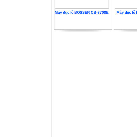
Máy đục lỗ BOSSER CB-8708E
Máy đục l
12.960.000 VNĐ
2.70