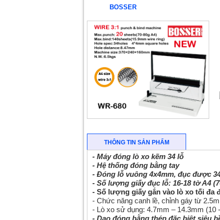
BOSSER
THÔNG TIN SẢN PHẨM
- Máy đóng lò xo kẽm 34 lỗ
- Hệ thống đóng bằng tay
- Đóng lỗ vuông 4x4mm, đục được 34
-
Số lượng giấy đục lỗ: 16-18 tờ A4 (
- Số lượng giấy gắn vào lò xo tối đa
- Chức năng canh lề, chỉnh gáy từ 2.
- Lò xo sử dụng: 4.7mm – 14.3mm (10 -
- Dao đóng bằng thép đặc biệt siêu b