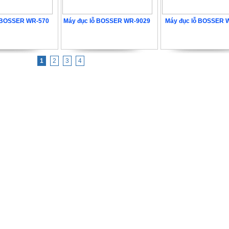
ỗ BOSSER WR-570
Máy đục lỗ BOSSER WR-9029
Máy đục lỗ BOSSER 
0.000 VNĐ
4.752.000 VNĐ
5.616.000 VN
1
2
3
4