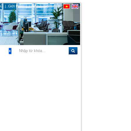
hủ
|
Giới thiệu
|
Liên hệ
|
Sitemap
rộng