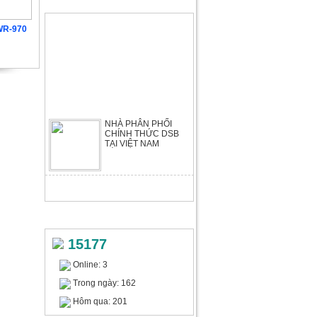
TIN TỨC & SỰ KIỆN
500
104.976.000 VNĐ
WR-970
Đ
NHÀ PHÂN PHỐI
CHÍNH THỨC DSB
TẠI VIỆT NAM
Máy tạo giấy bong bóng WIAIR
PB340S
Liên hệ
THỐNG KÊ TRUY CẬP
15177
Online: 3
Trong ngày: 162
Hôm qua: 201