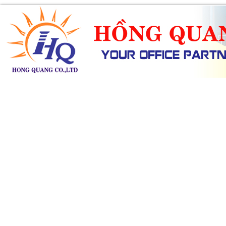
SẢN PHẨM
DỊCH VỤ
KHUYẾN MÃI
TIN TỨC