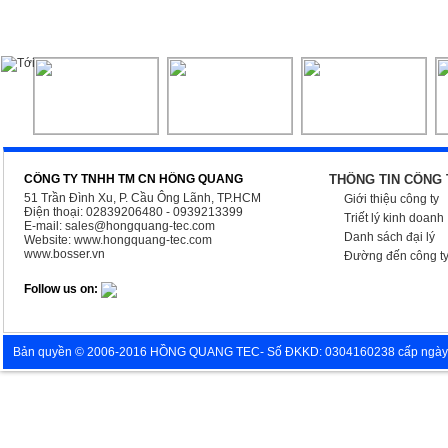
CÔNG TY TNHH TM CN HỒNG QUANG
THÔNG TIN CÔNG 
51 Trần Đình Xu, P. Cầu Ông Lãnh, TP.HCM
Giới thiệu công ty
Điện thoại: 02839206480 - 0939213399
Triết lý kinh doanh
E-mail:
sales@hongquang-tec.com
Danh sách đại lý
Website:
www.hongquang-tec.com
www.bosser.vn
Đường đến công t
Follow us on:
Bản quyền © 2006-2016 HỒNG QUANG TEC- Số ĐKKD: 0304160238 cấp ngày 05