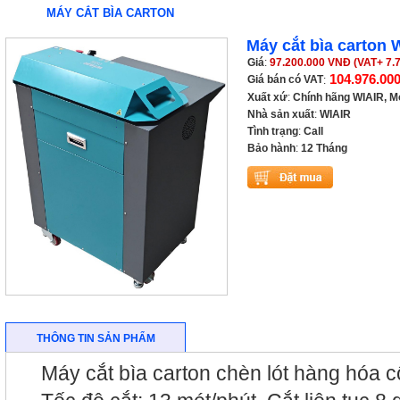
MÁY CẮT BÌA CARTON
Máy cắt bìa carton
Giá
:
97.200.000 VNĐ (VAT+ 7.
104.976.00
Giá bán có VAT
:
Xuất xứ
:
Chính hãng WIAIR, M
Nhà sản xuất
:
WIAIR
Tình trạng
:
Call
Bảo hành
:
12 Tháng
THÔNG TIN SẢN PHẨM
·
Máy cắt bìa carton chèn lót hàng hóa 