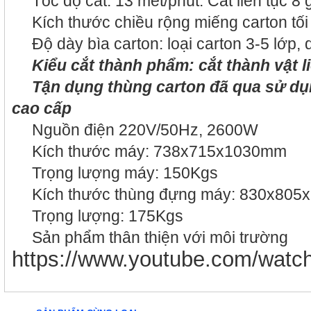
·
Tốc độ cắt: 13 mét/phút. Cắt liên tục 8 
·
Kích thước chiều rộng miếng carton tố
·
Độ dày bìa carton: loại carton 3-5 lớp,
·
Kiểu cắt thành phẩm: cắt thành vật l
·
Tận dụng thùng carton đã qua sử dụn
cao cấp
·
Nguồn điện 220V/50Hz, 2600W
·
Kích thước máy: 738x715x1030mm
·
Trọng lượng máy: 150Kgs
·
Kích thước thùng đựng máy: 830x80
·
Trọng lượng: 175Kgs
·
Sản phẩm thân thiện với môi trường
https://www.youtube.com/wa