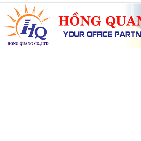
SẢN PHẨM
DỊCH VỤ
KHUYẾN MÃI
TIN TỨC