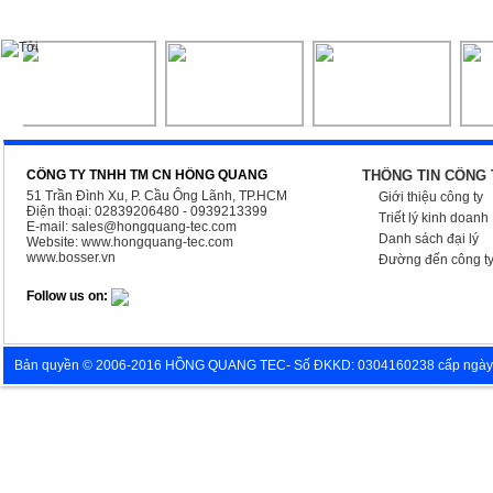
CÔNG TY TNHH TM CN HỒNG QUANG
THÔNG TIN CÔNG 
51 Trần Đình Xu, P. Cầu Ông Lãnh, TP.HCM
Giới thiệu công ty
Điện thoại: 02839206480 - 0939213399
Triết lý kinh doanh
E-mail:
sales@hongquang-tec.com
Danh sách đại lý
Website:
www.hongquang-tec.com
www.bosser.vn
Đường đến công t
Follow us on:
Bản quyền © 2006-2016 HỒNG QUANG TEC- Số ĐKKD: 0304160238 cấp ngày 05